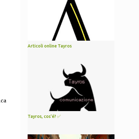
Articoli online Tayros
ica
Tayros, cos'é? ✅️