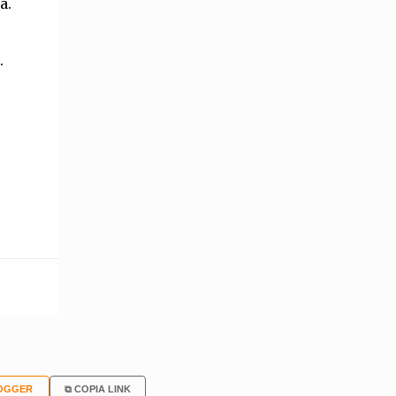
a.
.
OGGER
⧉ COPIA LINK