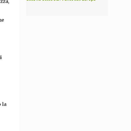
ezza,
ne
i
 la