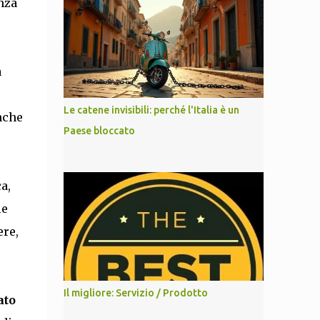
nza
a
Le catene invisibili: perché l'Italia è un
anche
Paese bloccato
a,
le
ere,
Il migliore: Servizio / Prodotto
ato