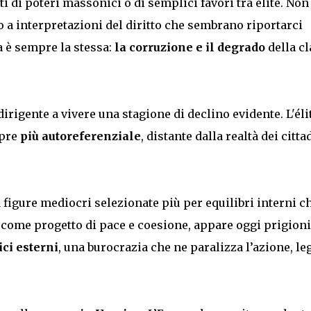
atti di poteri massonici o di semplici favori tra élite. Non
 o a interpretazioni del diritto che sembrano riportarci
a è sempre la stessa:
la corruzione e il degrado
della c
irigente a vivere una stagione di declino evidente. L'éli
mpre
più autoreferenziale
, distante dalla realtà dei citta
a figure mediocri selezionate più per equilibri interni c
come progetto di pace e coesione, appare oggi prigion
ici esterni
, una burocrazia che ne paralizza l’azione, le