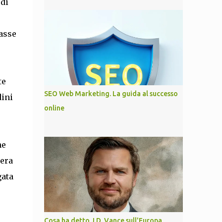
 di
lasse
te
SEO Web Marketing. La guida al successo
dini
online
he
iera
gata
Cosa ha detto J.D. Vance sull'Europa